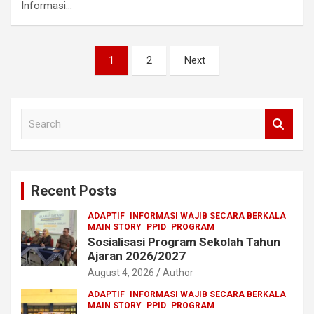
Informasi…
Posts
1
2
Next
pagination
S
e
a
r
c
Recent Posts
h
ADAPTIF
INFORMASI WAJIB SECARA BERKALA
MAIN STORY
PPID
PROGRAM
Sosialisasi Program Sekolah Tahun
Ajaran 2026/2027
August 4, 2026
Author
ADAPTIF
INFORMASI WAJIB SECARA BERKALA
MAIN STORY
PPID
PROGRAM