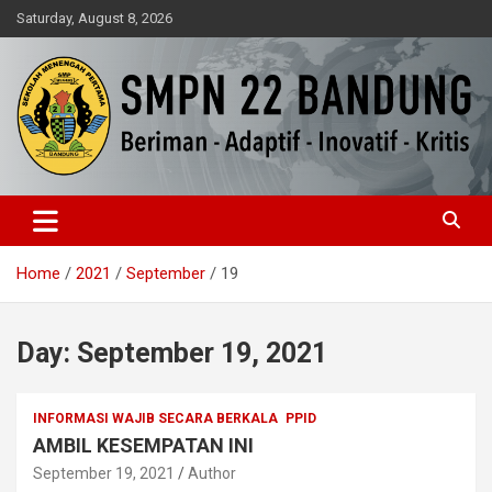
Skip
Saturday, August 8, 2026
to
content
Beriman – Agamis – Inovatif – Kritis
SMPN 22 Bandung
Home
2021
September
19
Day:
September 19, 2021
INFORMASI WAJIB SECARA BERKALA
PPID
AMBIL KESEMPATAN INI
September 19, 2021
Author