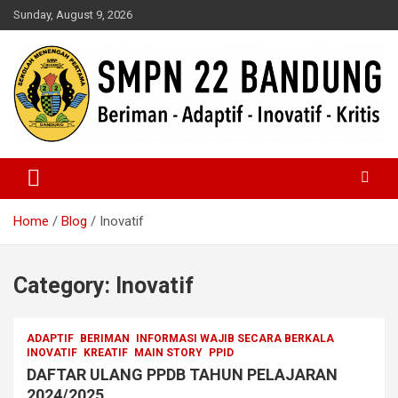
Skip
Sunday, August 9, 2026
to
content
Beriman – Agamis – Inovatif – Kritis
SMPN 22 Bandung
Home
Blog
Inovatif
Category:
Inovatif
ADAPTIF
BERIMAN
INFORMASI WAJIB SECARA BERKALA
INOVATIF
KREATIF
MAIN STORY
PPID
DAFTAR ULANG PPDB TAHUN PELAJARAN
2024/2025