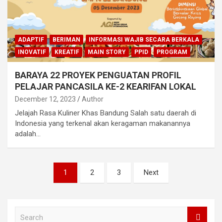
ADAPTIF
BERIMAN
INFORMASI WAJIB SECARA BERKALA
INOVATIF
KREATIF
MAIN STORY
PPID
PROGRAM
BARAYA 22 PROYEK PENGUATAN PROFIL
PELAJAR PANCASILA KE-2 KEARIFAN LOKAL
December 12, 2023
Author
Jelajah Rasa Kuliner Khas Bandung Salah satu daerah di
Indonesia yang terkenal akan keragaman makanannya
adalah…
Posts
1
2
3
Next
pagination
S