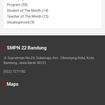
Program
(55)
Student of The Month
(14)
Teacher of The Month
(13)
Uncategorized
(9)
SMPN 22 Bandung
Jl. Supratman No.24, Sukamaju, Kec. Cibeunying Kidul, Kota
Bandung, Jawa Barat 40121
(022) 7271182
Maps