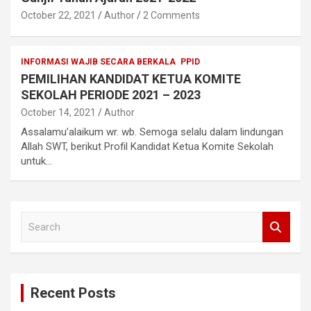
October 22, 2021
Author
2 Comments
INFORMASI WAJIB SECARA BERKALA
PPID
PEMILIHAN KANDIDAT KETUA KOMITE
SEKOLAH PERIODE 2021 – 2023
October 14, 2021
Author
Assalamu’alaikum wr. wb. Semoga selalu dalam lindungan
Allah SWT, berikut Profil Kandidat Ketua Komite Sekolah
untuk…
S
e
a
r
c
Recent Posts
h