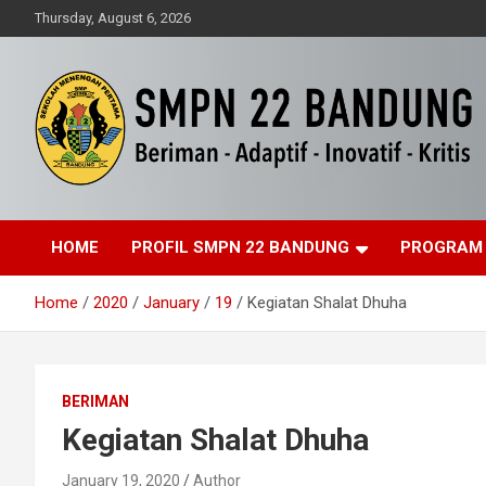
Skip
Thursday, August 6, 2026
to
content
Beriman – Agamis – Inovatif – Kritis
SMPN 22 Bandung
HOME
PROFIL SMPN 22 BANDUNG
PROGRAM
Home
2020
January
19
Kegiatan Shalat Dhuha
BERIMAN
Kegiatan Shalat Dhuha
January 19, 2020
Author