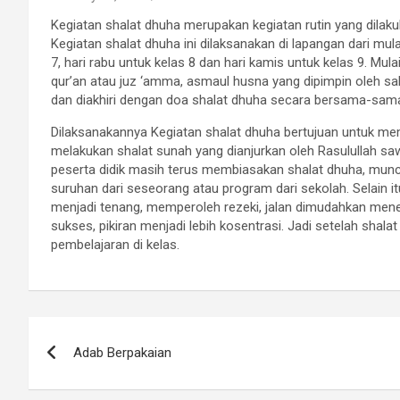
Kegiatan shalat dhuha merupakan kegiatan rutin yang dilaku
Kegiatan shalat dhuha ini dilaksanakan di lapangan dari mul
7, hari rabu untuk kelas 8 dan hari kamis untuk kelas 9. Mul
qur’an atau juz ‘amma, asmaul husna yang dipimpin oleh sa
dan diakhiri dengan doa shalat dhuha secara bersama-sam
Dilaksanakannya Kegiatan shalat dhuha bertujuan untuk me
melakukan shalat sunah yang dianjurkan oleh Rasulullah saw
peserta didik masih terus membiasakan shalat dhuha, muncu
suruhan dari seseorang atau program dari sekolah. Selain itu
menjadi tenang, memperoleh rezeki, jalan dimudahkan mener
sukses, pikiran menjadi lebih kosentrasi. Jadi setelah shala
pembelajaran di kelas.
Post
Adab Berpakaian
navigation