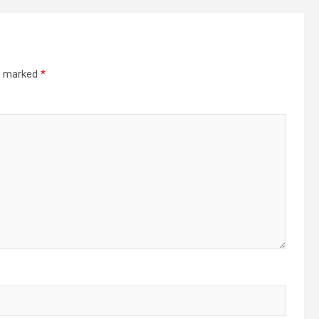
re marked
*