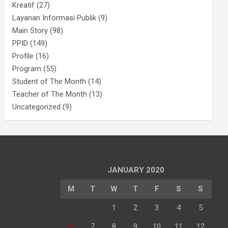
Kreatif
(27)
Layanan Informasi Publik
(9)
Main Story
(98)
PPID
(149)
Profile
(16)
Program
(55)
Student of The Month
(14)
Teacher of The Month
(13)
Uncategorized
(9)
JANUARY 2020
M
T
W
T
F
S
S
1
2
3
4
5
6
7
8
9
10
11
12