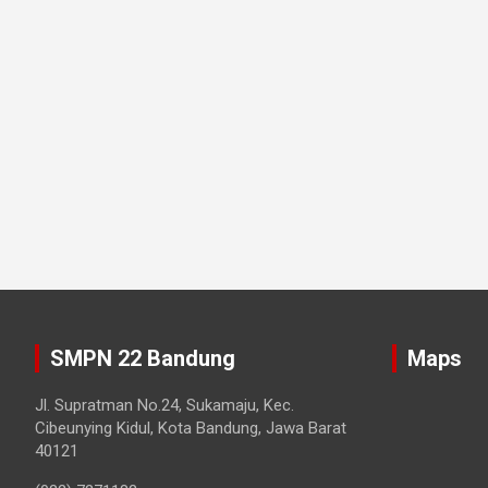
SMPN 22 Bandung
Maps
Jl. Supratman No.24, Sukamaju, Kec.
Cibeunying Kidul, Kota Bandung, Jawa Barat
40121