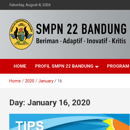
Skip
Saturday, August 8, 2026
to
content
Beriman – Agamis – Inovatif – Kritis
SMPN 22 Bandung
HOME
PROFIL SMPN 22 BANDUNG
PROGRAM
Home
2020
January
16
Day:
January 16, 2020