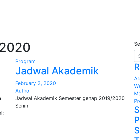
 2020
Se
Program
R
Jadwal Akademik
Ad
February 2, 2020
Wa
Author
Ma
n
Jadwal Akademik Semester genap 2019/2020
Pr
Senin
S
i:
P
S