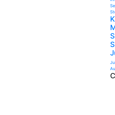
Se
St
K
M
S
S
J
Ju
Au
C