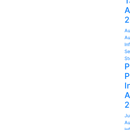
T
A
2
Au
Au
In
Se
St
P
P
I
A
2
Ju
Au
In