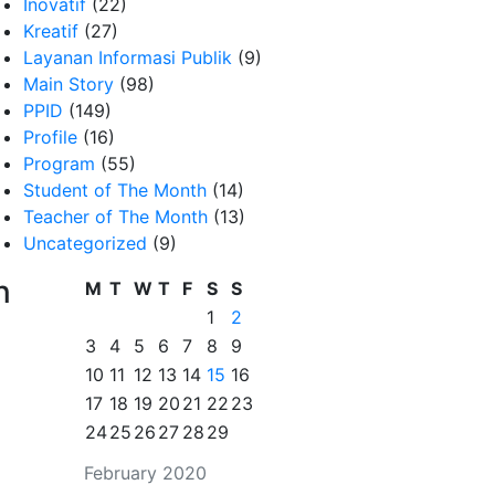
Inovatif
(22)
Kreatif
(27)
Layanan Informasi Publik
(9)
Main Story
(98)
PPID
(149)
Profile
(16)
Program
(55)
Student of The Month
(14)
Teacher of The Month
(13)
Uncategorized
(9)
n
M
T
W
T
F
S
S
1
2
3
4
5
6
7
8
9
10
11
12
13
14
15
16
17
18
19
20
21
22
23
24
25
26
27
28
29
February 2020