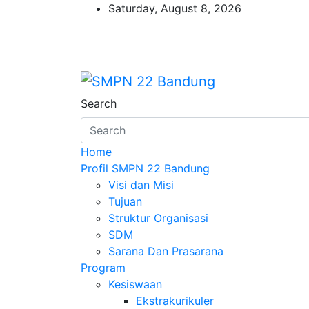
Skip
Saturday, August 8, 2026
to
content
SMPN 22 Bandung
Beriman – Agamis – Inovatif – Kritis
Search
Home
Profil SMPN 22 Bandung
Visi dan Misi
Tujuan
Struktur Organisasi
SDM
Sarana Dan Prasarana
Program
Kesiswaan
Ekstrakurikuler