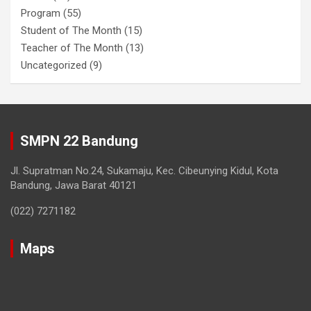
Program
(55)
Student of The Month
(15)
Teacher of The Month
(13)
Uncategorized
(9)
SMPN 22 Bandung
Jl. Supratman No.24, Sukamaju, Kec. Cibeunying Kidul, Kota
Bandung, Jawa Barat 40121
(022) 7271182
Maps