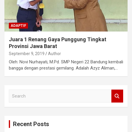
ADAPTIF
Juara 1 Renang Gaya Punggung Tingkat
Provinsi Jawa Barat
September 9, 2019
Author
Oleh: Novi Nurhayati, M.Pd. SMP Negeri 22 Bandung kembali
bangga dengan prestasi gemilang. Adalah Azyz Aliman,…
S
e
a
r
c
Recent Posts
h