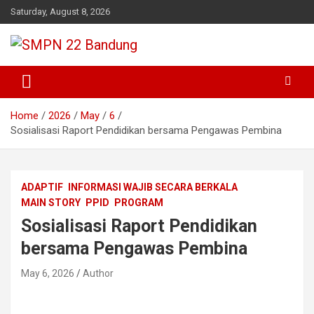
Skip
Saturday, August 8, 2026
to
content
Beriman – Agamis – Inovatif – Kritis
SMPN 22 Bandung
Home
2026
May
6
Sosialisasi Raport Pendidikan bersama Pengawas Pembina
ADAPTIF
INFORMASI WAJIB SECARA BERKALA
MAIN STORY
PPID
PROGRAM
Sosialisasi Raport Pendidikan
bersama Pengawas Pembina
May 6, 2026
Author