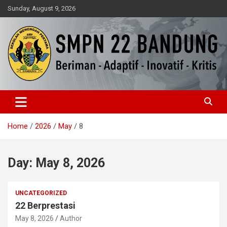
Skip
Sunday, August 9, 2026
to
content
Beriman – Agamis – Inovatif – Kritis
SMPN 22 Bandung
Home
2026
May
8
Day:
May 8, 2026
UNCATEGORIZED
22 Berprestasi
May 8, 2026
Author