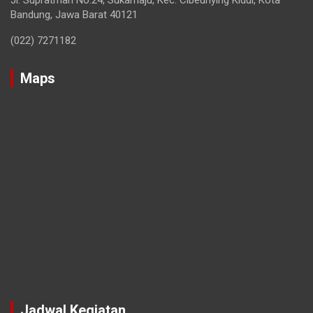
Jl. Supratman No.24, Sukamaju, Kec. Cibeunying Kidul, Kota
Bandung, Jawa Barat 40121
(022) 7271182
Maps
Jadwal Kegiatan