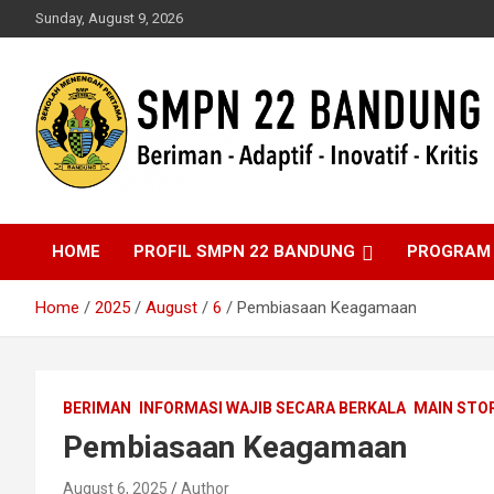
Skip
Sunday, August 9, 2026
to
content
Beriman – Agamis – Inovatif – Kritis
SMPN 22 Bandung
HOME
PROFIL SMPN 22 BANDUNG
PROGRAM
Home
2025
August
6
Pembiasaan Keagamaan
BERIMAN
INFORMASI WAJIB SECARA BERKALA
MAIN STO
Pembiasaan Keagamaan
August 6, 2025
Author