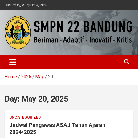
Skip
Saturday, August 8, 2026
to
content
Beriman – Agamis – Inovatif – Kritis
SMPN 22 Bandung
Home
2025
May
20
Day:
May 20, 2025
UNCATEGORIZED
Jadwal Pengawas ASAJ Tahun Ajaran
2024/2025