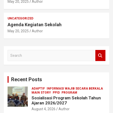
May 20, 2025
Author
UNCATEGORIZED
Agenda Kegiatan Sekolah
May 20, 2025
Author
S
e
a
r
c
Recent Posts
h
ADAPTIF
INFORMASI WAJIB SECARA BERKALA
MAIN STORY
PPID
PROGRAM
Sosialisasi Program Sekolah Tahun
Ajaran 2026/2027
August 4, 2026
Author