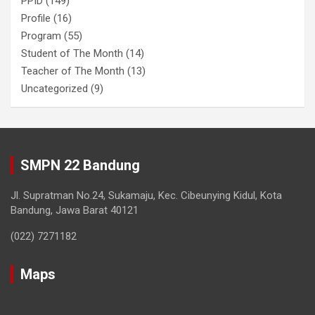
PPID
(149)
Profile
(16)
Program
(55)
Student of The Month
(14)
Teacher of The Month
(13)
Uncategorized
(9)
SMPN 22 Bandung
Jl. Supratman No.24, Sukamaju, Kec. Cibeunying Kidul, Kota
Bandung, Jawa Barat 40121
(022) 7271182
Maps