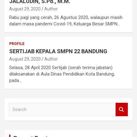
JALALUDIN, S.Pd., M.M.
August 29, 2020
Author
Rabu pagi yang cerah, 26 Agustus 2020, walaupun masih
dalam masa pandemi Covid-19, Keluarga Besar SMPN…
PROFILE
SERTIJAB KEPALA SMPN 22 BANDUNG
August 29, 2020
Author
Selasa, 28 April 2020 Sertijab (serah terima jabatan)
dilaksanakan di Aula Dinas Pendidikan Kota Bandung,
pada…
S
e
a
r
c