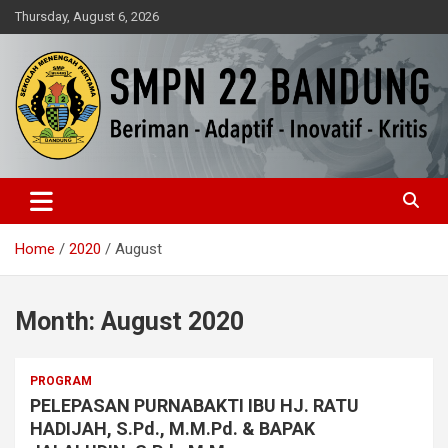
Skip
Thursday, August 6, 2026
to
content
Beriman – Agamis – Inovatif – Kritis
SMPN 22 Bandung
Home
2020
August
Month:
August 2020
PROGRAM
PELEPASAN PURNABAKTI IBU HJ. RATU
HADIJAH, S.Pd., M.M.Pd. & BAPAK